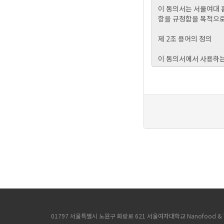
01797 서울특별시 노원구 화랑로 621 서울여자대학교 Nanofood & To